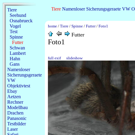
Tiere
Namenloser
Sicherungsgeraete
VW
O
Tiere
Seehund
Osnabrueck
Vogel
home
/
Tiere
/
Spinne
/
Futter
/
Foto1
Test
Futter
Spinne
Foto1
Futter
Schwan
Lambert
full exif
slideshow
Hahn
Gans
Namenloser
Sicherungsgeraete
VW
Objektivtest
Ebay
Aetzen
Rechner
Modellbau
Drachen
Panasonic
Testbilder
Laser
Safari