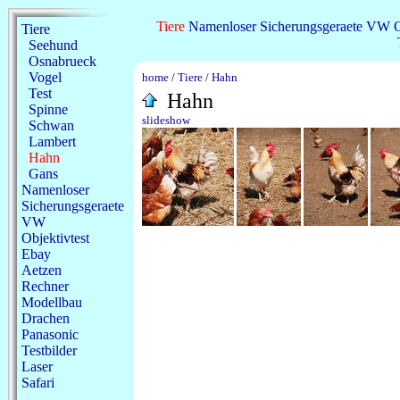
Tiere
Namenloser
Sicherungsgeraete
VW
O
Tiere
Seehund
Osnabrueck
Vogel
home
/
Tiere
/
Hahn
Test
Hahn
Spinne
slideshow
Schwan
Lambert
Hahn
Gans
Namenloser
Sicherungsgeraete
VW
Objektivtest
Ebay
Aetzen
Rechner
Modellbau
Drachen
Panasonic
Testbilder
Laser
Safari