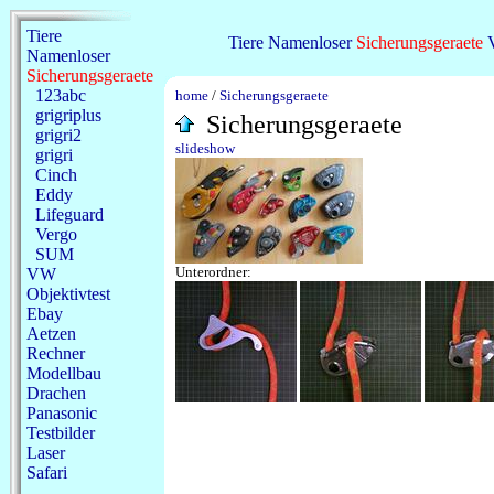
Tiere
Tiere
Namenloser
Sicherungsgeraete
Namenloser
Sicherungsgeraete
123abc
home
/
Sicherungsgeraete
grigriplus
Sicherungsgeraete
grigri2
slideshow
grigri
Cinch
Eddy
Lifeguard
Vergo
SUM
Unterordner:
VW
Objektivtest
Ebay
Aetzen
Rechner
Modellbau
Drachen
Panasonic
Testbilder
Laser
Safari