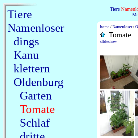
Tiere
Namenlo
Tiere
Mo
Namenloser
home
/
Namenloser
/
O
Tomate
dings
slideshow
Kanu
klettern
Oldenburg
Garten
Tomate
Schlaf
dritte