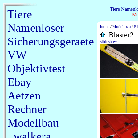
Tiere
Namenlo
Tiere
Mo
Namenloser
home
/
Modellbau
/
Bl
Blaster2
Sicherungsgeraete
slideshow
VW
Objektivtest
Ebay
Aetzen
Rechner
Modellbau
walkera