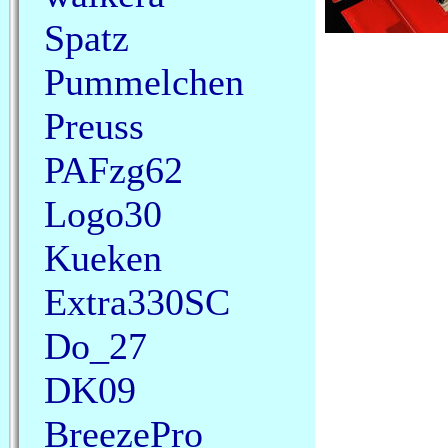
Spatz
Pummelchen
Preuss
PAFzg62
Logo30
Kueken
Extra330SC
Do_27
DK09
BreezePro