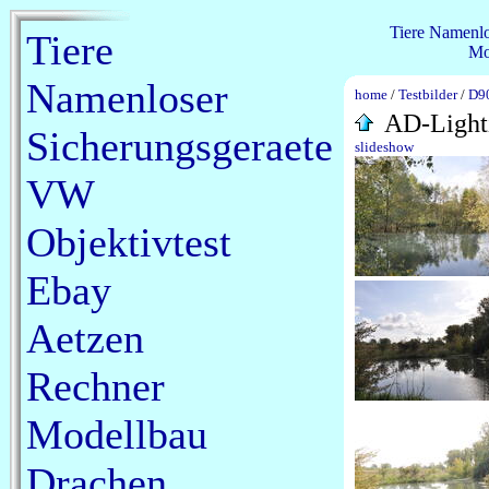
Tiere
Namenlo
Tiere
Mo
Namenloser
home
/
Testbilder
/
D9
AD-Light
Sicherungsgeraete
slideshow
VW
Objektivtest
Ebay
Aetzen
Rechner
Modellbau
Drachen