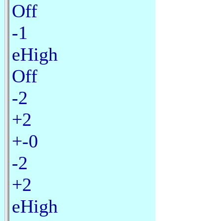
Off
-1
eHigh
Off
-2
+2
+-0
-2
+2
eHigh