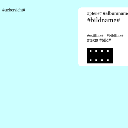
#uebersicht#
#albumnam
#pfeile#
#bildname#
#exiflink# #bildlink#
#text# #bild#
#filmstreifen#